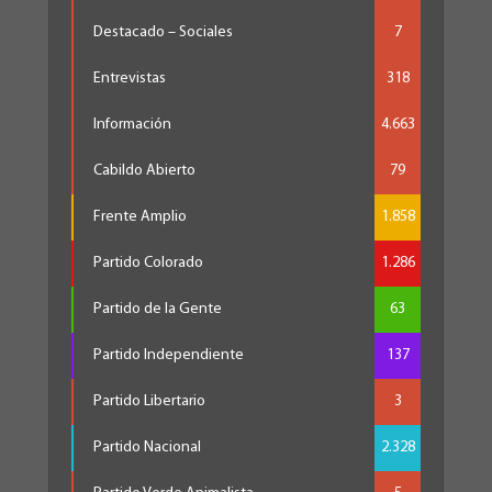
Destacado – Sociales
7
Entrevistas
318
Información
4.663
Cabildo Abierto
79
Frente Amplio
1.858
Partido Colorado
1.286
Partido de la Gente
63
Partido Independiente
137
Partido Libertario
3
Partido Nacional
2.328