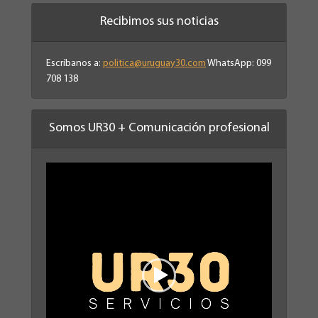
Recibimos sus noticias
Escríbanos a:
politica@uruguay30.com
WhatsApp: 099
708 138
Somos UR30 + Comunicación profesional
Reproductor
de
vídeo