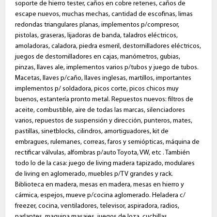
soporte de hierro tester, caños en cobre retenes, caños de
escape nuevos, muchas mechas, cantidad de escofinas, limas
redondas triangulares planas, implementos p/compresor,
pistolas, graseras, lijadoras de banda, taladros eléctricos,
amoladoras, caladora, piedra esmeril, destornilladores eléctricos,
juegos de destornilladores en cajas, manómetros, gubias,
pinzas, llaves ale, implementos varios p/tubos y juego de tubos.
Macetas, llaves p/caño, llaves inglesas, martillos, importantes
implementos p/ soldadora, picos corte, picos chicos muy
buenos, estantería pronto metal. Repuestos nuevos: filtros de
aceite, combustible, aire de todas las marcas, silenciadores
varios, repuestos de suspensión y dirección, punteros, mates,
pastillas, sinetblocks, cilindros, amortiguadores, kit de
embragues, rulemanes, correas, faros y semiópticas, máquina de
rectificar válvulas, alfombras p/auto Toyota, VW, etc . También
todo lo de la casa: juego de living madera tapizado, modulares
de living en aglomerado, muebles p/TV grandes y rack.
Biblioteca en madera, mesas en madera, mesas en hierro y
cármica, espejos, mueve p/cocina aglomerado. Heladera c/
freezer, cocina, ventiladores, televisor, aspiradora, radios,
parlantes, maquina masajes, juegos de loza, cuchillas