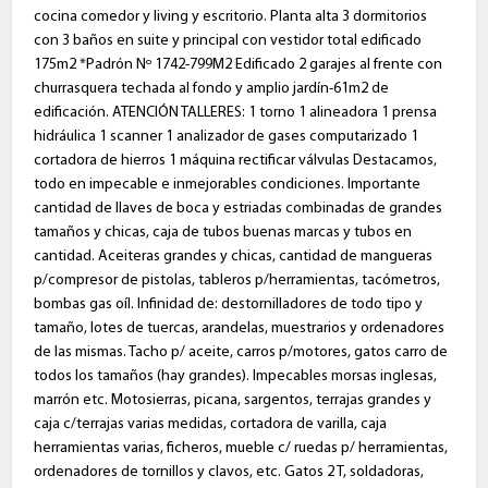
cocina comedor y living y escritorio. Planta alta 3 dormitorios
con 3 baños en suite y principal con vestidor total edificado
175m2 *Padrón Nº 1742-799M2 Edificado 2 garajes al frente con
churrasquera techada al fondo y amplio jardín-61m2 de
edificación. ATENCIÓN TALLERES: 1 torno 1 alineadora 1 prensa
hidráulica 1 scanner 1 analizador de gases computarizado 1
cortadora de hierros 1 máquina rectificar válvulas Destacamos,
todo en impecable e inmejorables condiciones. Importante
cantidad de llaves de boca y estriadas combinadas de grandes
tamaños y chicas, caja de tubos buenas marcas y tubos en
cantidad. Aceiteras grandes y chicas, cantidad de mangueras
p/compresor de pistolas, tableros p/herramientas, tacómetros,
bombas gas oíl. Infinidad de: destornilladores de todo tipo y
tamaño, lotes de tuercas, arandelas, muestrarios y ordenadores
de las mismas. Tacho p/ aceite, carros p/motores, gatos carro de
todos los tamaños (hay grandes). Impecables morsas inglesas,
marrón etc. Motosierras, picana, sargentos, terrajas grandes y
caja c/terrajas varias medidas, cortadora de varilla, caja
herramientas varias, ficheros, mueble c/ ruedas p/ herramientas,
ordenadores de tornillos y clavos, etc. Gatos 2 T, soldadoras,