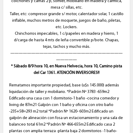
colchones y camas 2 p, somier, mobiliario en madera y cármica,
mesa c/ sillas, etc.
Taller, etc: compresor grande s/ motor, calentador solar, 1 castillo
inflable, muchos metros de moquete, juegos de baño, piletas,
etc. Lockers.
Chinchorros impecables, 1 c/papeles en madera y hierro, 1
d/carga de hasta 4 mts de leña convertible p/bote. Chapas,
tejas, tachos y mucho más.
———————————————————————————
—————
* Sábado 8/9 hora 10, en Nueva Helvecia, hora 10, Camino pista
del Car 1361. ATENCIÓN INVERSORES!!
Rematamos importante propiedad, base (u$s 145.000) además
liquidación de taller y mobiliario. *Padrón Nº 3783 -659m2
Edificado una casa con 1 dormitorio-1 baño -cocina comedor y
living de 87m21 Galpón con 1 baño y oficina con otro baño
-235+58=293 m2 total *Padrón Nª 1620- 603m2 Edificado un
galpón de alineación con fosa un estacionamiento y una sala de
balanceo total 61m2 *Padrón Nº 466-655m2 Edificado casa 2
plantas con amplia terraza -planta baja 2 dormitorios -1 baño-