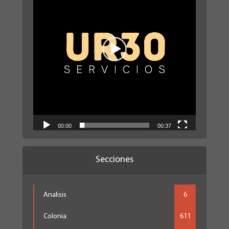
00:00
00:37
Secciones
Analisis
6
Colonia
611