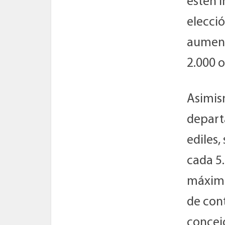
estén i
elecci
aument
2.000 
Asimism
depart
ediles,
cada 5
máximo 
de cont
concejo