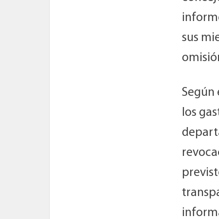
informe
sus mie
omisión
Según 
los ga
depart
revoca
previs
transpa
inform