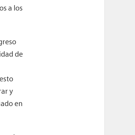
os a los
ngreso
lidad de
uesto
rar y
ciado en