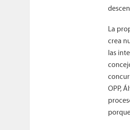
descen
La pro
crea n
las int
concej
concurs
OPP, Ál
proceso
porque