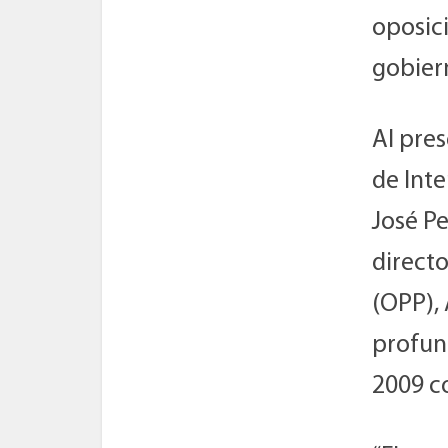
oposici
gobier
Al pres
de Inte
José Pe
direct
(OPP), 
profund
2009 co