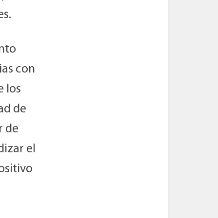
es.
ento
ias con
e los
ad de
r de
dizar el
ositivo