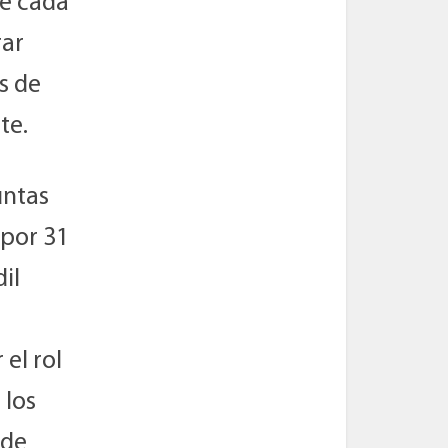
de cada
rar
s de
te.
untas
por 31
il
el rol
 los
 de