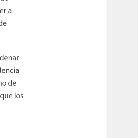
er a
 de
rdenar
dencia
ho de
que los