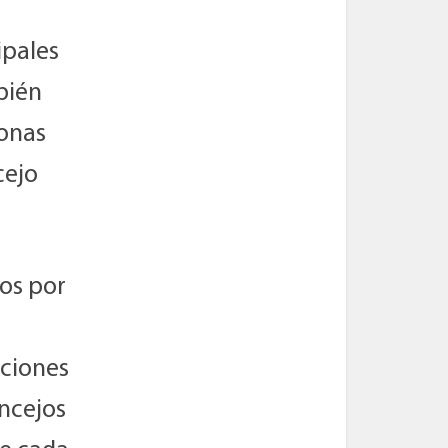
ipales
bién
zonas
cejo
dos por
aciones
ncejos