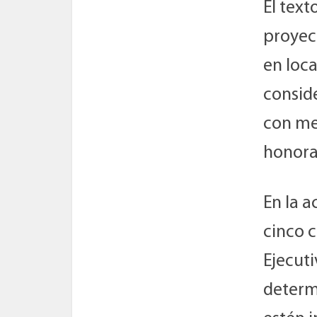
El text
proyec
en loc
conside
con me
honora
En la 
cinco c
Ejecuti
determ