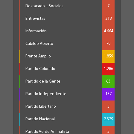
Destacado – Sociales
7
Entrevistas
318
Información
4.664
Cabildo Abierto
79
Frente Amplio
1.859
Partido Colorado
1.286
Partido de la Gente
63
Partido Independiente
137
Partido Libertario
3
Partido Nacional
2.329
Partido Verde Animalista
5