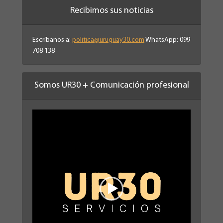
Recibimos sus noticias
Escríbanos a:
politica@uruguay30.com
WhatsApp: 099
708 138
Somos UR30 + Comunicación profesional
Reproductor
de
vídeo