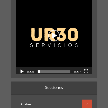
de
vídeo
00:00
00:37
Secciones
Analisis
6