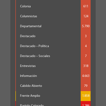
Colonia
611
Columnistas
124
Departamental
5.790
Destacado
3
Destacado – Política
4
Destacado – Sociales
7
Entrevistas
318
Información
4.663
Cabildo Abierto
79
Frente Amplio
1.858
Partido Colorado
1.286