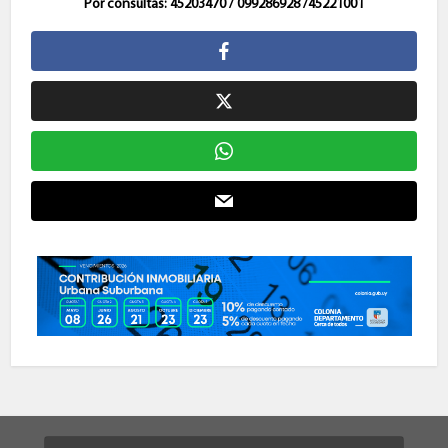
Por consultas: 45203470 / 099286928 /45221001