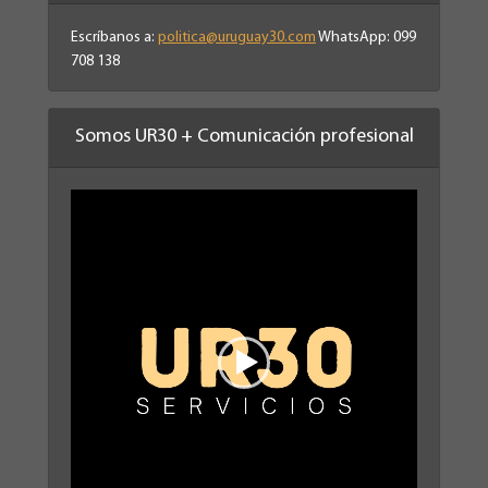
Escríbanos a:
politica@uruguay30.com
WhatsApp: 099
708 138
Somos UR30 + Comunicación profesional
Reproductor
de
vídeo