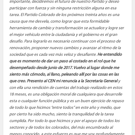
importante, decidiremos el futuro de nuestro Partido y deseo
participar con fuerza y sin ninguna restricción alguna en esa
tarea. El Partido Colorado de los próximos treinta años es una
causa que me desvela, como lograr que esta formidable
herramienta de cambio y transformación se actualice y logre ser
el mejor vehículo entre la ciudadanía y el gobierno es el gran
desafío. Para lograrlo es necesario continuar con el proceso de
renovación, proponer nuevos cambios y avanzar al ritmo de la
sociedad que es cada vez más veloz y desafiante.
He entendido
que es momento de dar un paso al costado en el rol que he
desempeñado desde junio de 2017. Vuelvo al lugar donde me
siento más cómodo, al llano, peleando allí por las cosas en las
que creo.
Presento al CEN mi renuncia a la Secretaria General
y
con ella una rendición de cuentas del trabajo realizado en estos
18 meses, es una obligación moral de cualquiera que desarrolle
esta o cualquier función pública y es un buen ejercicio de repaso
de todo lo que hicimos “entre todos” en este año y medio, que
por cierto ha sido mucho, siento la tranquilidad de la tarea
cumplida. Por todo lo que hicimos y por el apoyo de todos los
sectores y de todos los colorados, del más encumbrado al
menos conocido, a este esfuerzo es que me voy profundamente