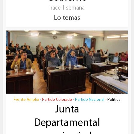
hace 1 semana
Lo temas
Frente Amplio
Partido Colorado
Partido Nacional
Política
•
•
•
Junta
Departamental