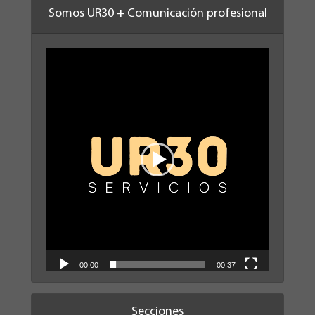
Somos UR30 + Comunicación profesional
Reproductor
de
vídeo
00:00
00:37
Secciones