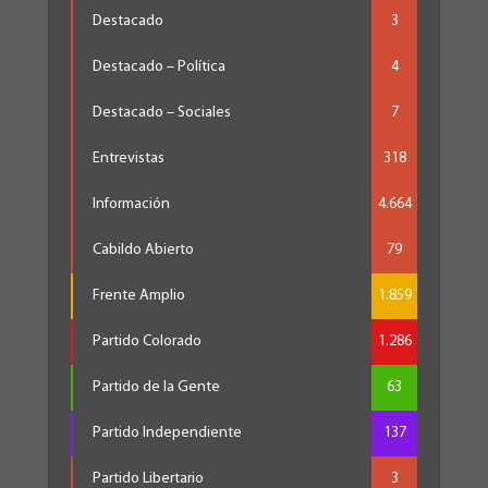
Destacado
3
Destacado – Política
4
Destacado – Sociales
7
Entrevistas
318
Información
4.664
Cabildo Abierto
79
Frente Amplio
1.859
Partido Colorado
1.286
Partido de la Gente
63
Partido Independiente
137
Partido Libertario
3