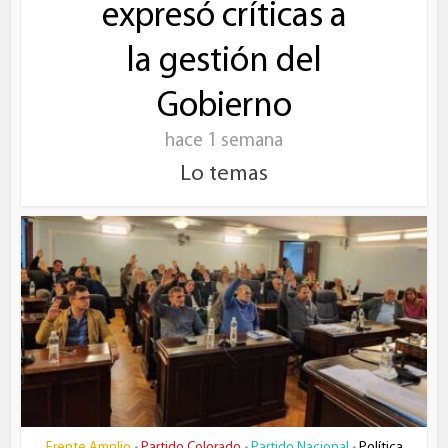
expresó críticas a
la gestión del
Gobierno
hace 1 semana
Lo temas
Frente Amplio
Partido Colorado
Partido Nacional
Política
•
•
•