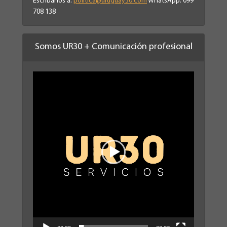
Escríbanos a:
politica@uruguay30.com
WhatsApp: 099
708 138
Somos UR30 + Comunicación profesional
Reproductor
de
vídeo