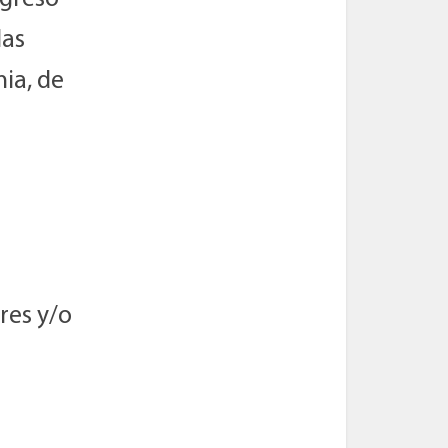
las
ia, de
res y/o