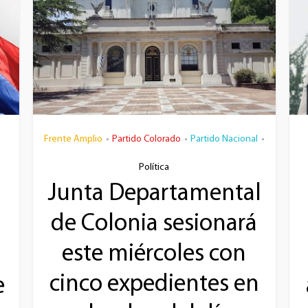
Frente Amplio
Partido Colorado
Partido Nacional
•
•
•
Política
Junta Departamental
de Colonia sesionará
este miércoles con
cinco expedientes en
e