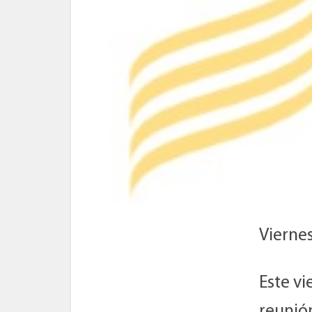
Vierne
Este vi
reunió