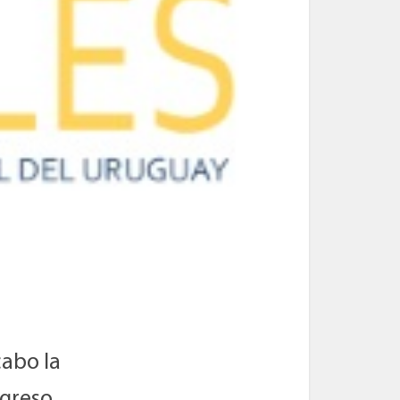
cabo la
ngreso