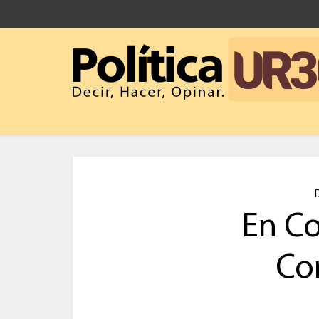
En Co
Co