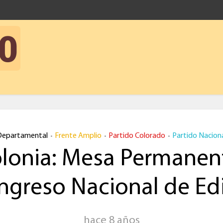
Departamental
Frente Amplio
Partido Colorado
Partido Nacion
•
•
•
lonia: Mesa Permanen
ngreso Nacional de Edi
hace 8 años