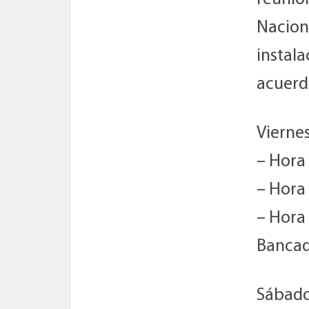
Naciona
instal
acuerd
Viernes
– Hora
– Hora 
– Hora
Banca
Sábado