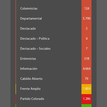
Columnistas
124
Departamental
5.790
Destacado
3
Destacado – Política
4
Destacado – Sociales
7
Entrevistas
318
Información
4.664
Cabildo Abierto
79
Frente Amplio
1.859
Partido Colorado
1.286