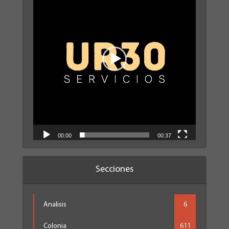
vídeo
00:00
00:37
Secciones
Analisis
6
Colonia
611