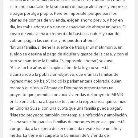
siendo la misma: muchos vecinos siguen intentando acceder a
su techo, para salir de la situación de pagar alquileres y empezar
a pagar por algo propio. Pero es imposible, porque para los
planes de compra de vivienda, exigen ahorro previo, y hoy en
día, los trabajadores no tienen capacidad de ahorrar un peso. El
costo de vida se ha incrementado hasta las nubes y cuando
cobran, pagan las cuentas y no pueden ahorrar”.
“En una familia, si tiene la suerte de trabajar un matrimonio, un
sueldo se destina al pago de alquiler y gastos de la casa, y con el
otro se mantiene la familia. Es imposible ahorrar”, sostuvo.
“A casi ocho años de la aplicación de la ley, no se está
alcanzando a la población-objetivo, que eran las familias de
ingreso medio y bajo”, indicó la parlamentaria colorada, quien
recordó que “en la Cámara de Diputados presentamos un
proyecto que permitía construir viviendas del proyecto MEVIR
en la zona urbana a bajo costo, como la experiencia que se hizo
en Colonia Suiza, con una cuota que una familia pueda pagar”.
“Nuestro proyecto también contempla la refacción y ampliación.
Es una solución para las familias de menores ingresos, que está
congelada, a la espera de ser estudiada desde hace un año y
medio. La tiene en carpeta la Comisión de Vivienda de