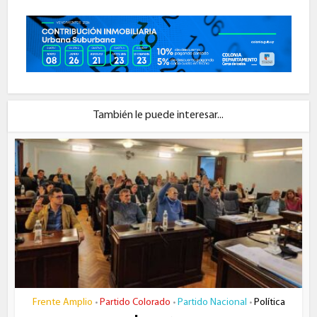
También le puede interesar...
Frente Amplio
Partido Colorado
Partido Nacional
Política
•
•
•