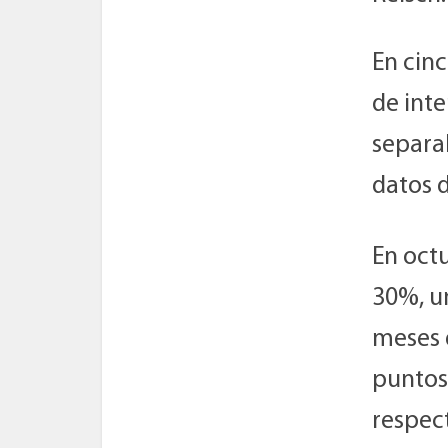
En cinc
de inte
separab
datos 
En octu
30%, un
meses d
puntos
respec