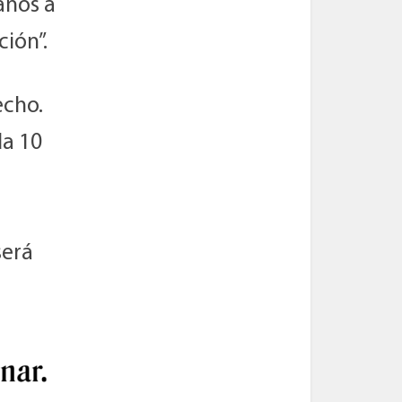
anos a
ción”.
echo.
da 10
será