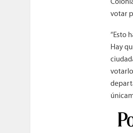
Coloni
votar p
“Esto h
Hay qu
ciudad
votarlo
departa
únicame