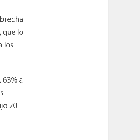
a brecha
, que lo
a los
, 63% a
os
ujo 20