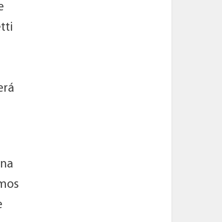
e
tti
erá
una
emos
e