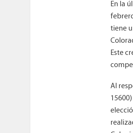
En la ú
febrero
tiene u
Colorad
Este cr
compet
Al resp
15600) 
elecció
realiz