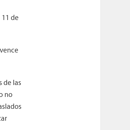
 11 de
 vence
 de las
o no
raslados
zar