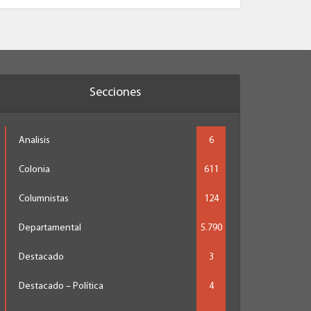
Secciones
Analisis
6
Colonia
611
Columnistas
124
Departamental
5.790
Destacado
3
Destacado – Política
4