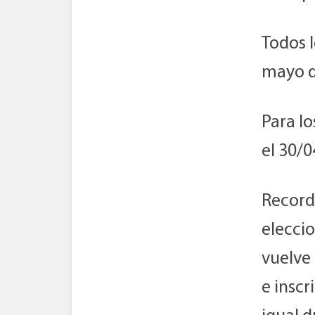
Todos 
mayo d
Para l
el 30/0
Recorda
elecci
vuelve 
e inscr