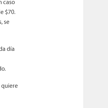
n caso
de $70.
, se
da día
do.
o quiere