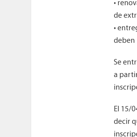
• renov
de extr
• entre
deben p
Se ent
a parti
inscrip
El 15/0
decir q
inscrip