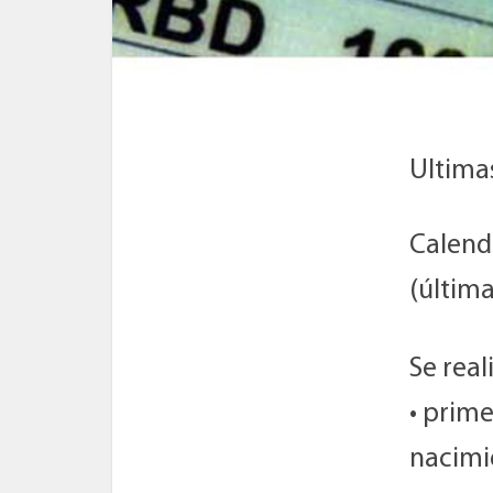
Ultima
Calend
(última
Se real
• prime
nacimie