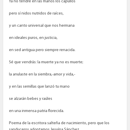
Ya no tendré en las manos los capullos
pero sí nidos nutridos de raíces,
y un canto universal que nos hermana
en ideales puros, en justicia,
en sed antigua pero siempre renacida.
Sé que vendrás: la muerte ya no es muerte;
la anulaste en la siembra,-amor y vida,-
y en las semillas que lanzó tu mano
se alzarán bebes y raúles
en una inmensa patria florecida.
Poema de la escritora salteña de nacimiento, pero que los
sanduceros adoptamos Jesuína Sánchez.