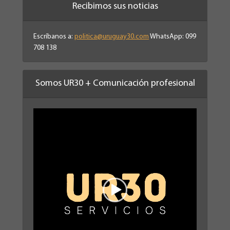
Recibimos sus noticias
Escríbanos a:
politica@uruguay30.com
WhatsApp: 099
708 138
Somos UR30 + Comunicación profesional
Reproductor
de
vídeo