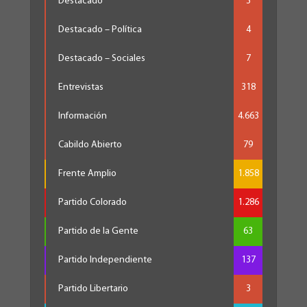
Destacado
3
Destacado – Política
4
Destacado – Sociales
7
Entrevistas
318
Información
4.663
Cabildo Abierto
79
Frente Amplio
1.858
Partido Colorado
1.286
Partido de la Gente
63
Partido Independiente
137
Partido Libertario
3