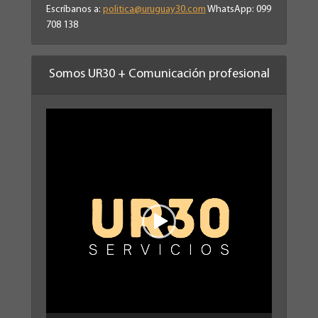
Escríbanos a:
politica@uruguay30.com
WhatsApp: 099
708 138
Somos UR30 + Comunicación profesional
Reproductor
de
vídeo