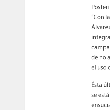
Poster
“Con la
Álvarez
integra
campañ
de no 
el uso 
Ésta ú
se está
ensucia