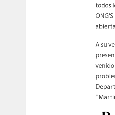
todos 
ONG’S 
abierta
A su v
presen
venido
proble
Depart
” Mart