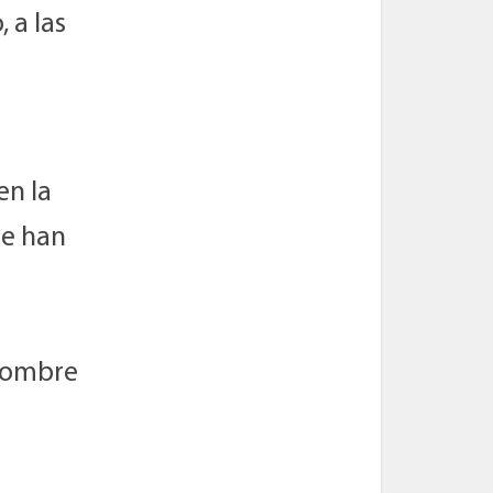
 a las
en la
se han
 nombre