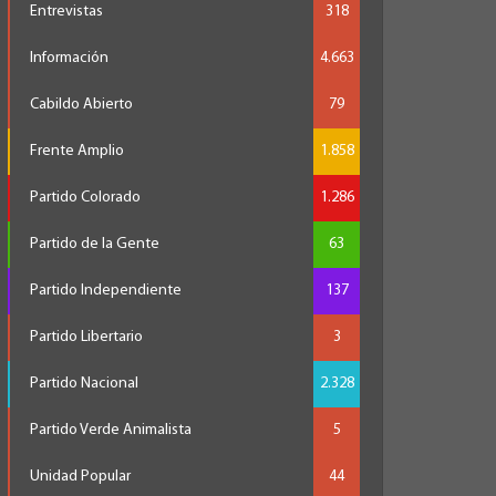
Entrevistas
318
Información
4.663
Cabildo Abierto
79
Frente Amplio
1.858
Partido Colorado
1.286
Partido de la Gente
63
Partido Independiente
137
Partido Libertario
3
Partido Nacional
2.328
Partido Verde Animalista
5
Unidad Popular
44