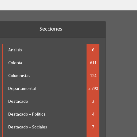
Secciones
Analisis
6
Colonia
611
Columnistas
124
Departamental
5.790
Destacado
3
Destacado – Política
4
Destacado – Sociales
7