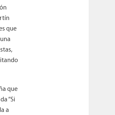
ión
rtín
res que
e una
stas,
vitando
aña que
da “Si
da a