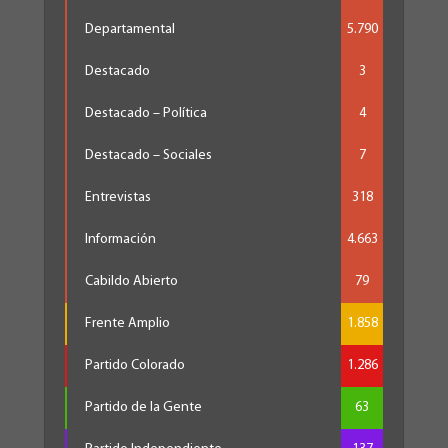
Departamental
5.790
Destacado
3
Destacado – Política
4
Destacado – Sociales
7
Entrevistas
318
Información
4.663
Cabildo Abierto
79
Frente Amplio
1.858
Partido Colorado
1.286
Partido de la Gente
63