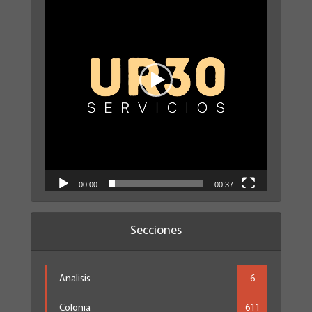
vídeo
00:00
00:37
Secciones
Analisis
6
Colonia
611