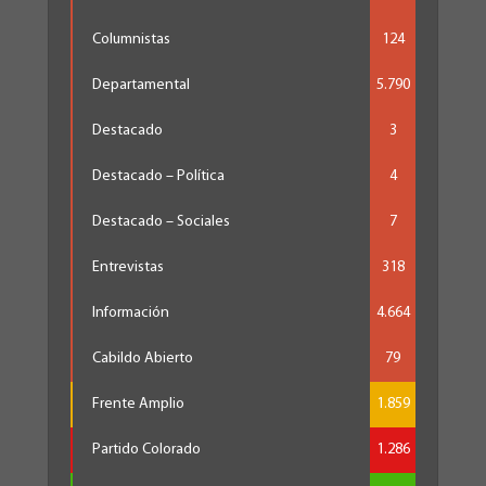
Columnistas
124
Departamental
5.790
Destacado
3
Destacado – Política
4
Destacado – Sociales
7
Entrevistas
318
Información
4.664
Cabildo Abierto
79
Frente Amplio
1.859
Partido Colorado
1.286