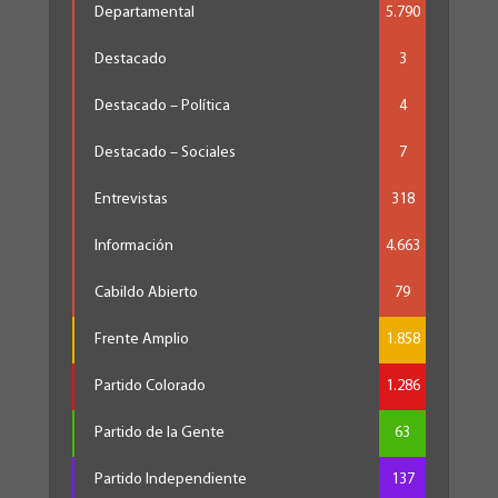
Departamental
5.790
Destacado
3
Destacado – Política
4
Destacado – Sociales
7
Entrevistas
318
Información
4.663
Cabildo Abierto
79
Frente Amplio
1.858
Partido Colorado
1.286
Partido de la Gente
63
Partido Independiente
137