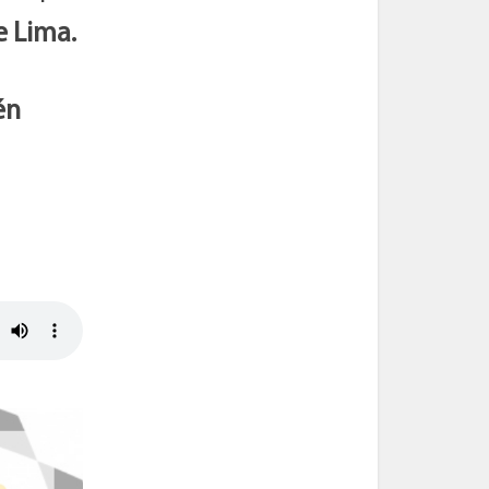
e Lima.
én