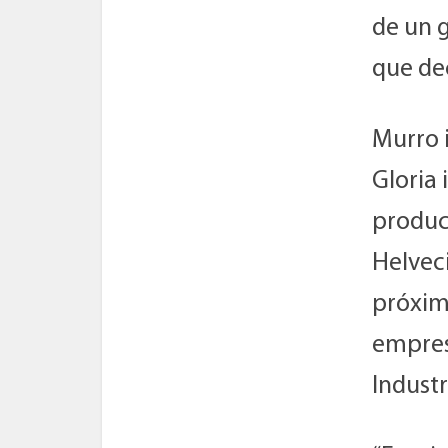
de un 
que dec
Murro 
Gloria
product
Helveci
próxim
empres
Industr