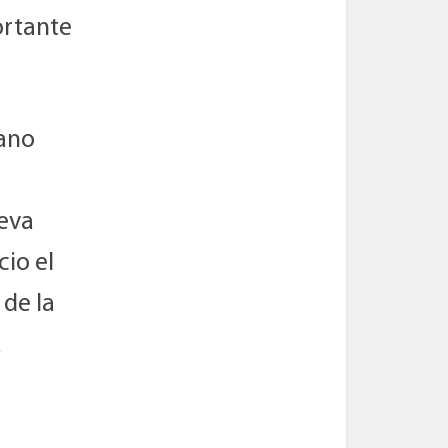
ortante
uano
ueva
cio el
 de la
a