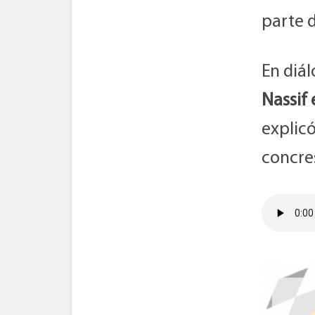
parte 
En diá
Nassif 
explic
concr