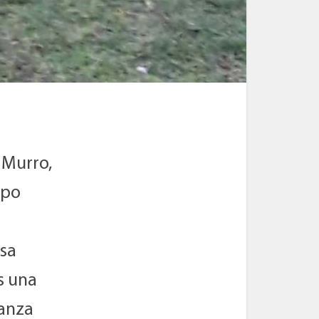
 Murro,
upo
esa
Es una
ianza