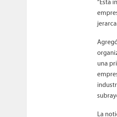
“Esta i
empresa
jerarca
Agregó
organiz
una pr
empresa
indust
subray
La noti