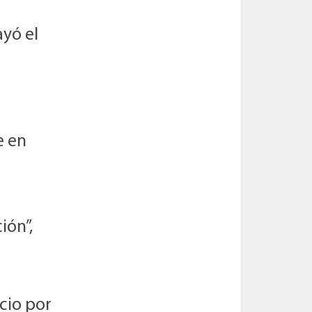
ayó el
e en
ión”,
cio por