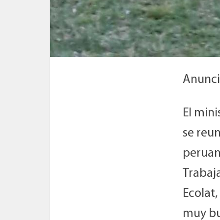
Anunci
El mini
se reun
peruano
Trabaja
Ecolat,
muy bu