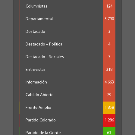
Columnistas
124
Departamental
5.790
Destacado
3
Destacado – Política
4
Destacado – Sociales
7
Entrevistas
318
Información
4.663
Cabildo Abierto
79
Frente Amplio
1.858
Partido Colorado
1.286
Partido de la Gente
63