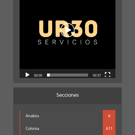
00:00
00:37
Secciones
Analisis
6
Colonia
611