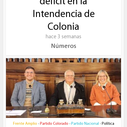
déficit en la
Intendencia de
Colonia
hace 3 semanas
Números
Frente Amplio
Partido Colorado
Partido Nacional
Política
•
•
•