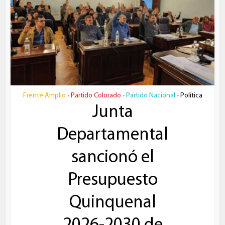
Frente Amplio
Partido Colorado
Partido Nacional
Política
•
•
•
Junta
Departamental
sancionó el
Presupuesto
Quinquenal