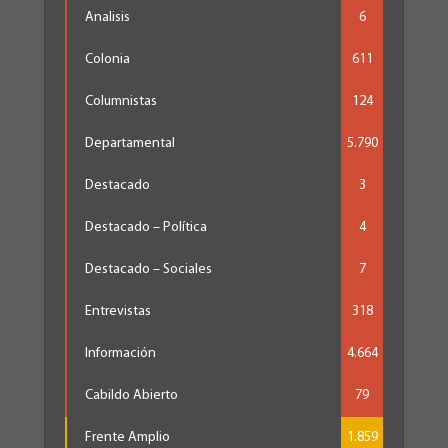
Analisis
6
Colonia
611
Columnistas
124
Departamental
5.790
Destacado
3
Destacado – Política
4
Destacado – Sociales
7
Entrevistas
318
Información
4.664
Cabildo Abierto
79
Frente Amplio
1.859