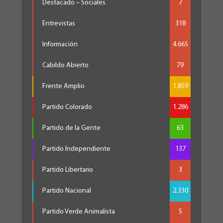
Destacado – Sociales
7
Entrevistas
318
Información
4.665
Cabildo Abierto
79
Frente Amplio
1.859
Partido Colorado
1.286
Partido de la Gente
63
Partido Independiente
137
Partido Libertario
3
Partido Nacional
2.330
Partido Verde Animalista
5