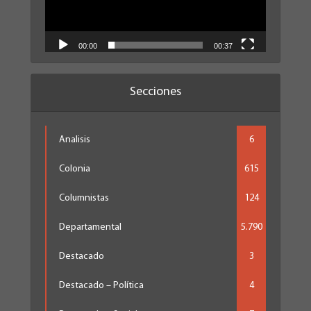
00:00
00:37
Secciones
Analisis
6
Colonia
615
Columnistas
124
Departamental
5.790
Destacado
3
Destacado – Política
4