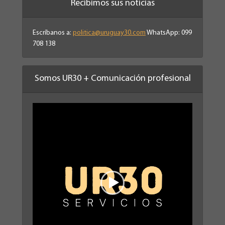
Recibimos sus noticias
Escríbanos a:
politica@uruguay30.com
WhatsApp: 099
708 138
Somos UR30 + Comunicación profesional
Reproductor
de
vídeo