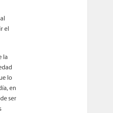
al
r el
 la
iedad
ue lo
ía, en
de ser
s