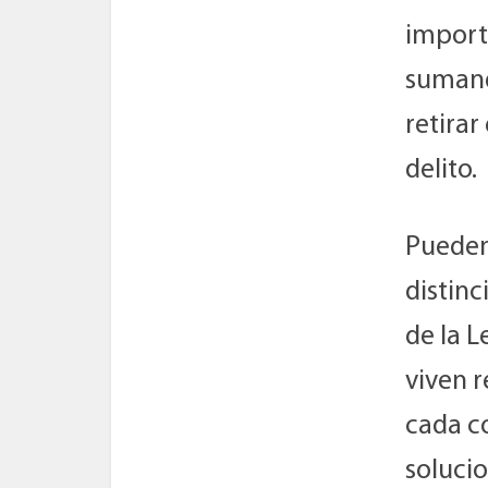
import
sumand
retirar
delito.
Pueden 
distinc
de la L
viven 
cada c
soluci