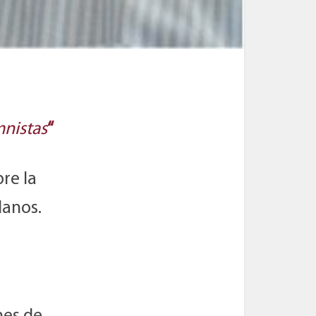
nistas
“
re la
danos.