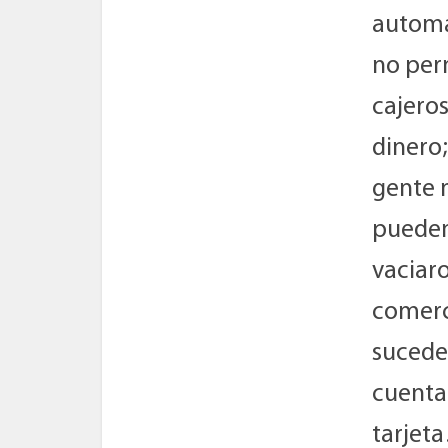
automá
no perm
cajeros
dinero;
gente 
pueden 
vaciaro
comerc
sucede
cuenta 
tarjet