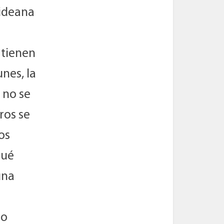
videana
 tienen
unes, la
 no se
ros se
os
qué
una
do