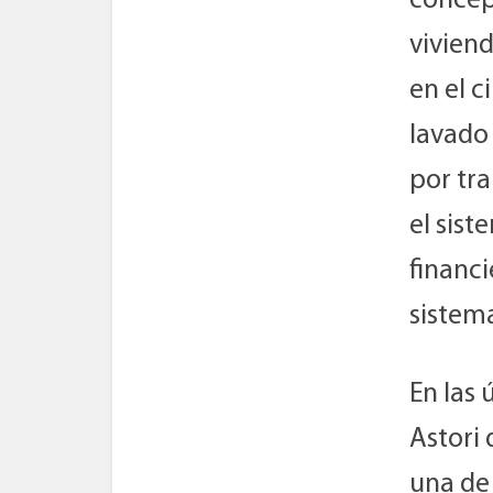
concep
vivien
en el c
lavado 
por tr
el sis
financi
sistem
En las 
Astori 
una de