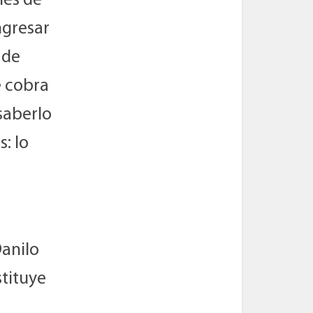
nes de
ngresar
 de
e cobra
saberlo
: lo
Danilo
stituye