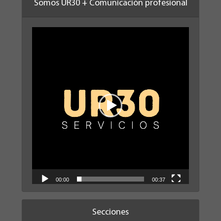
Somos UR30 + Comunicación profesional
Reproductor
de
vídeo
00:00
00:37
Secciones