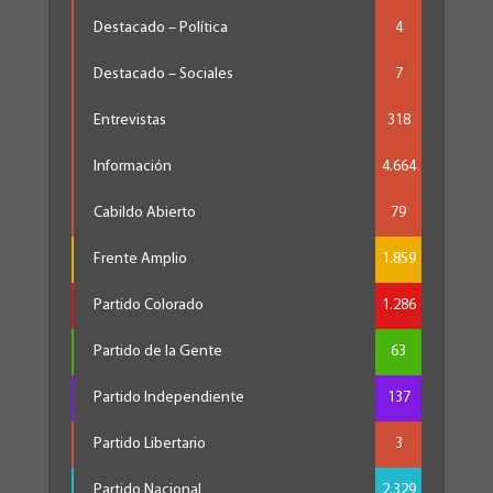
Destacado – Política
4
Destacado – Sociales
7
Entrevistas
318
Información
4.664
Cabildo Abierto
79
Frente Amplio
1.859
Partido Colorado
1.286
Partido de la Gente
63
Partido Independiente
137
Partido Libertario
3
Partido Nacional
2.329