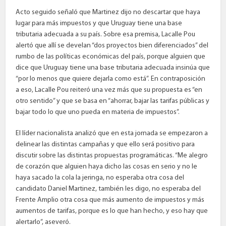
Acto seguido señaló que Martinez dijo no descartar que haya
lugar para más impuestos y que Uruguay tiene una base
tributaria adecuada a su país. Sobre esa premisa, Lacalle Pou
alertó que allí se develan “dos proyectos bien diferenciados” del
rumbo de las políticas económicas del país, porque alguien que
dice que Uruguay tiene una base tributaria adecuada insinúa que
“por lo menos que quiere dejarla como está”. En contraposición
a eso, Lacalle Pou reiteró una vez más que su propuesta es “en
otro sentido” y que se basa en “ahorrar, bajar las tarifas públicas y
bajar todo lo que uno pueda en materia de impuestos”.
El líder nacionalista analizó que en esta jornada se empezaron a
delinear las distintas campañas y que ello será positivo para
discutir sobre las distintas propuestas programáticas. “Me alegro
de corazón que alguien haya dicho las cosas en serio y no le
haya sacado la cola la jeringa, no esperaba otra cosa del
candidato Daniel Martinez, también les digo, no esperaba del
Frente Amplio otra cosa que más aumento de impuestos y más
aumentos de tarifas, porque es lo que han hecho, y eso hay que
alertarlo”, aseveró.