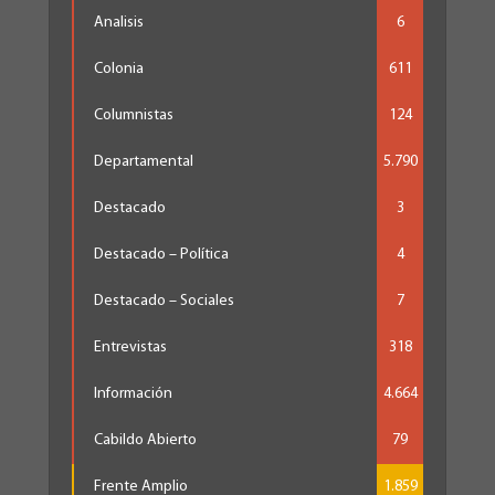
Analisis
6
Colonia
611
Columnistas
124
Departamental
5.790
Destacado
3
Destacado – Política
4
Destacado – Sociales
7
Entrevistas
318
Información
4.664
Cabildo Abierto
79
Frente Amplio
1.859