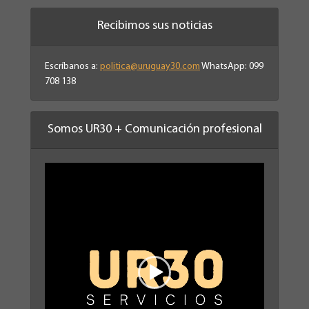
Recibimos sus noticias
Escríbanos a:
politica@uruguay30.com
WhatsApp: 099
708 138
Somos UR30 + Comunicación profesional
Reproductor
de
vídeo