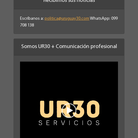
Recibimos sus noticias
Escríbanos a:
politica@uruguay30.com
WhatsApp: 099
708 138
Somos UR30 + Comunicación profesional
Reproductor
de
vídeo