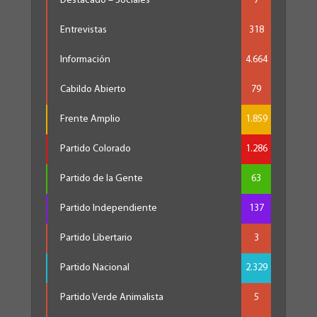
Destacado – Sociales
7
Entrevistas
318
Información
4.664
Cabildo Abierto
79
Frente Amplio
1.859
Partido Colorado
1.286
Partido de la Gente
63
Partido Independiente
137
Partido Libertario
3
Partido Nacional
2.329
Partido Verde Animalista
5