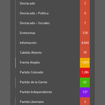
Destacado
3
Destacado – Política
4
Destacado – Sociales
7
Entrevistas
318
Información
4.664
Cabildo Abierto
79
Frente Amplio
1.859
Partido Colorado
1.286
Partido de la Gente
63
Partido Independiente
137
Partido Libertario
3