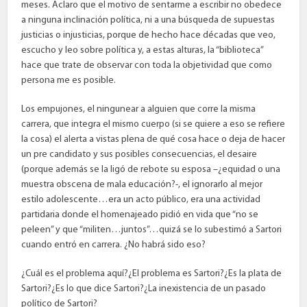
meses. Aclaro que el motivo de sentarme a escribir no obedece
a ninguna inclinación política, ni a una búsqueda de supuestas
justicias o injusticias, porque de hecho hace décadas que veo,
escucho y leo sobre política y, a estas alturas, la “biblioteca”
hace que trate de observar con toda la objetividad que como
persona me es posible.
Los empujones, el ningunear a alguien que corre la misma
carrera, que integra el mismo cuerpo (si se quiere a eso se refiere
la cosa) el alerta a vistas plena de qué cosa hace o deja de hacer
un pre candidato y sus posibles consecuencias, el desaire
(porque además se la ligó de rebote su esposa –¿equidad o una
muestra obscena de mala educación?-, el ignorarlo al mejor
estilo adolescente…era un acto público, era una actividad
partidaria donde el homenajeado pidió en vida que “no se
peleen” y que “militen…juntos”…quizá se lo subestimó a Sartori
cuando entró en carrera. ¿No habrá sido eso?
¿Cuál es el problema aquí?¿El problema es Sartori?¿Es la plata de
Sartori?¿Es lo que dice Sartori?¿La inexistencia de un pasado
político de Sartori?