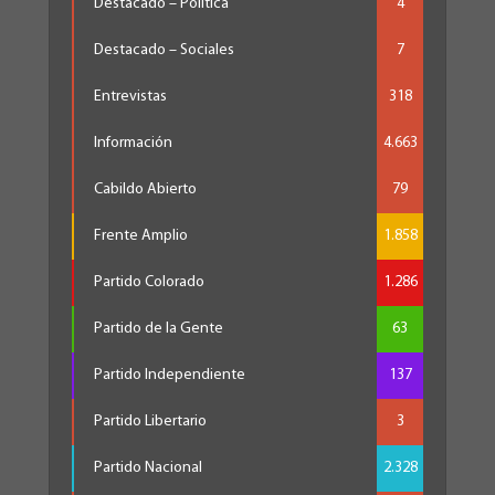
Destacado – Política
4
Destacado – Sociales
7
Entrevistas
318
Información
4.663
Cabildo Abierto
79
Frente Amplio
1.858
Partido Colorado
1.286
Partido de la Gente
63
Partido Independiente
137
Partido Libertario
3
Partido Nacional
2.328