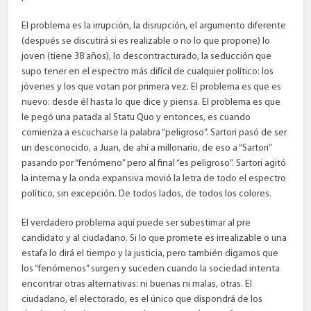
El problema es la irrupción, la disrupción, el argumento diferente
(después se discutirá si es realizable o no lo que propone) lo
joven (tiene 38 años), lo descontracturado, la seducción que
supo tener en el espectro más difícil de cualquier político: los
jóvenes y los que votan por primera vez. El problema es que es
nuevo: desde él hasta lo que dice y piensa. El problema es que
le pegó una patada al Statu Quo y entonces, es cuando
comienza a escucharse la palabra “peligroso”. Sartori pasó de ser
un desconocido, a Juan, de ahí a millonario, de eso a “Sartori”
pasando por “fenómeno” pero al final “es peligroso”. Sartori agitó
la interna y la onda expansiva movió la letra de todo el espectro
político, sin excepción. De todos lados, de todos los colores.
El verdadero problema aquí puede ser subestimar al pre
candidato y al ciudadano. Si lo que promete es irrealizable o una
estafa lo dirá el tiempo y la justicia, pero también digamos que
los “fenómenos” surgen y suceden cuando la sociedad intenta
encontrar otras alternativas: ni buenas ni malas, otras. El
ciudadano, el electorado, es el único que dispondrá de los