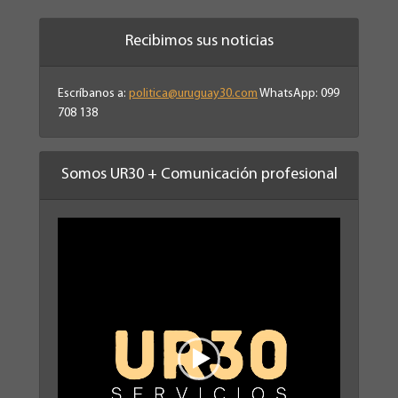
Recibimos sus noticias
Escríbanos a:
politica@uruguay30.com
WhatsApp: 099
708 138
Somos UR30 + Comunicación profesional
Reproductor
de
vídeo