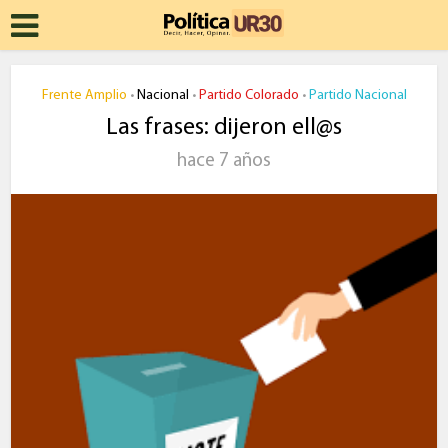
Frente Amplio
Nacional
Partido Colorado
Partido Nacional
•
•
•
Las frases: dijeron ell@s
hace 7 años