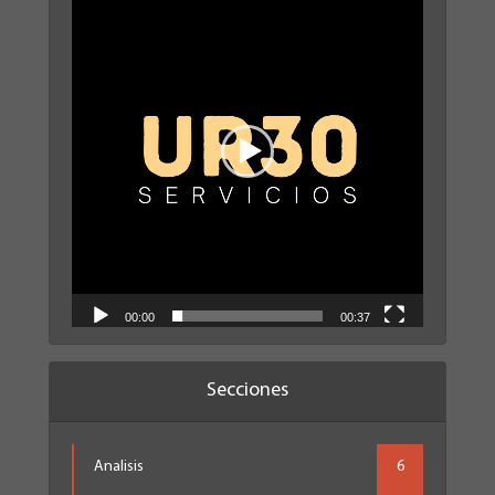
de
vídeo
00:00
00:37
Secciones
Analisis
6