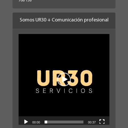
708 138
Somos UR30 + Comunicación profesional
Reproductor
de
vídeo
00:00
00:37