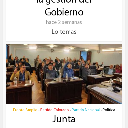
la gestión del
Gobierno
hace 2 semanas
Lo temas
Frente Amplio
Partido Colorado
Partido Nacional
Política
•
•
•
Junta