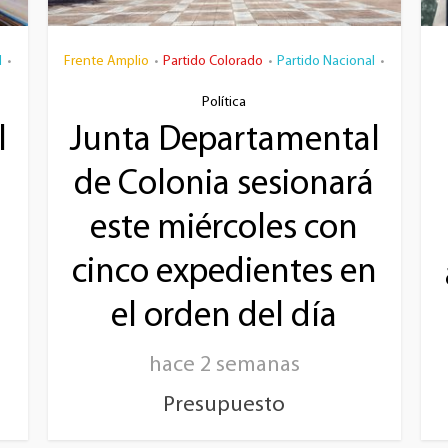
l
Frente Amplio
Partido Colorado
Partido Nacional
•
•
•
•
Política
l
Junta Departamental
de Colonia sesionará
este miércoles con
cinco expedientes en
el orden del día
hace 2 semanas
Presupuesto