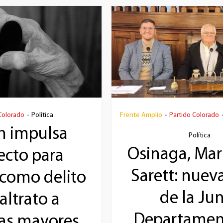
Colorado
Política
Frente Amplio
Partido Colorado
•
•
h impulsa
Política
Osinaga, Mar
ecto para
Sarett: nuev
r como delito
de la Ju
altrato a
Departamen
as mayores