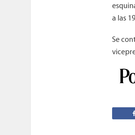
esquin
a las 19
Se cont
vicepre