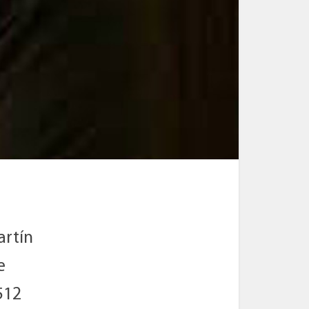
artín
e
512