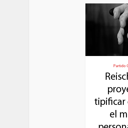
Partido 
Reisc
proy
tipifica
el m
person