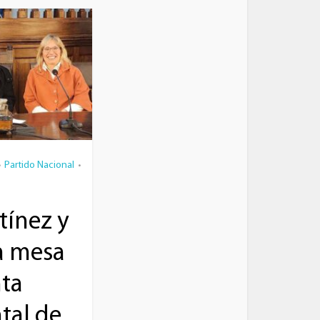
Partido Nacional
•
•
tínez y
a mesa
nta
tal de