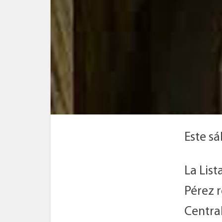
Este s
La List
Pérez r
Central