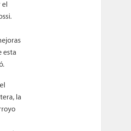
 el
ssi.
mejoras
e esta
ó.
el
tera, la
rroyo