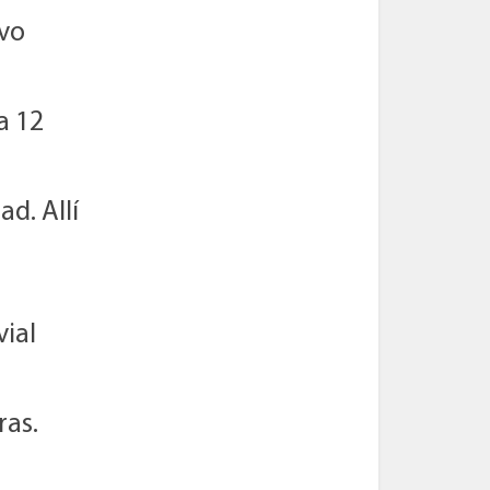
vo
a 12
d. Allí
vial
ras.