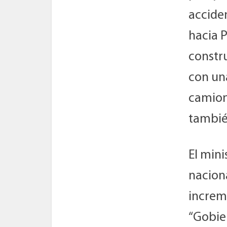
accide
hacia P
constru
con una
camione
tambié
El mini
nacion
increme
“Gobie