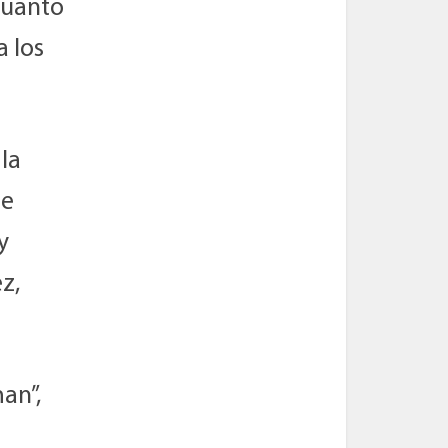
cuanto
a los
 la
de
y
z,
an”,