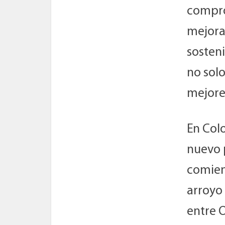
compro
mejora
sosteni
no sol
mejores
En Col
nuevo 
comien
arroyo 
entre O