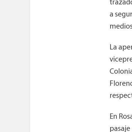
trazado
a segur
medios
La aper
vicepre
Colonia
Floren
respec
En Rosa
pasaje 