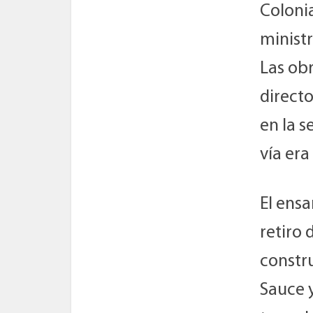
Colonia
ministr
Las ob
directo
en la s
vía era
El ensa
retiro 
constr
Sauce y