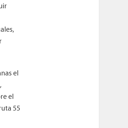
uir
ales,
r
nas el
,
re el
ruta 55