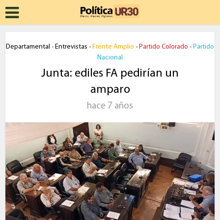
Departamental
Entrevistas
Frente Amplio
Partido Colorado
Partido
•
•
•
•
Nacional
Junta: ediles FA pedirían un
amparo
hace 7 años