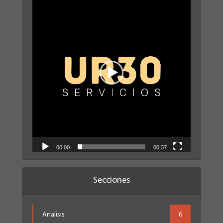
de
vídeo
00:00
00:37
Secciones
Analisis
6