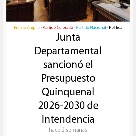
Frente Amplio
Partido Colorado
Partido Nacional
Política
•
•
•
Junta
Departamental
sancionó el
Presupuesto
Quinquenal
2026-2030 de
Intendencia
hace 2 semanas