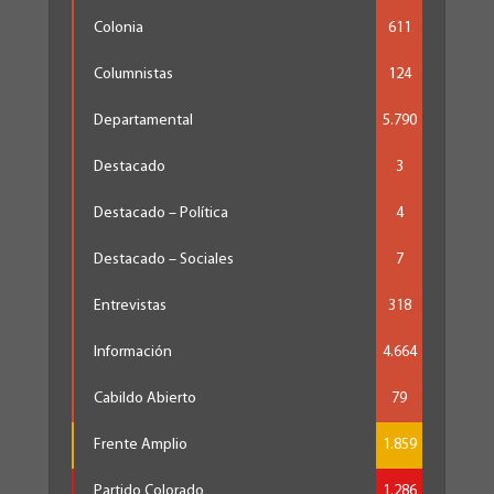
Colonia
611
Columnistas
124
Departamental
5.790
Destacado
3
Destacado – Política
4
Destacado – Sociales
7
Entrevistas
318
Información
4.664
Cabildo Abierto
79
Frente Amplio
1.859
Partido Colorado
1.286