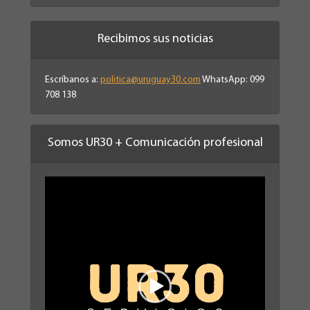
Recibimos sus noticias
Escríbanos a:
politica@uruguay30.com
WhatsApp: 099
708 138
Somos UR30 + Comunicación profesional
Reproductor
de
vídeo