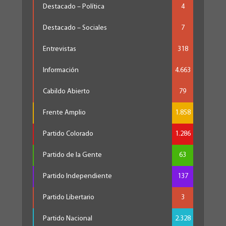
Destacado – Política
4
Destacado – Sociales
7
Entrevistas
318
Información
4.663
Cabildo Abierto
79
Frente Amplio
1.858
Partido Colorado
1.286
Partido de la Gente
63
Partido Independiente
137
Partido Libertario
3
Partido Nacional
2.328