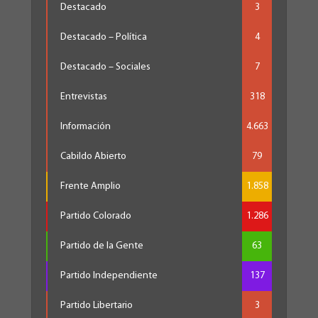
Destacado
3
Destacado – Política
4
Destacado – Sociales
7
Entrevistas
318
Información
4.663
Cabildo Abierto
79
Frente Amplio
1.858
Partido Colorado
1.286
Partido de la Gente
63
Partido Independiente
137
Partido Libertario
3