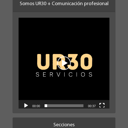
Somos UR30 + Comunicación profesional
Reproductor
de
vídeo
00:00
00:37
Secciones