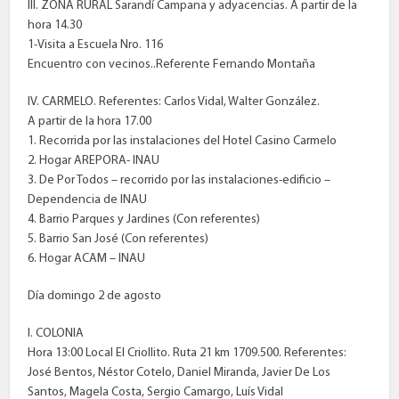
III. ZONA RURAL Sarandí Campana y adyacencias. A partir de la
hora 14.30
1-Visita a Escuela Nro. 116
Encuentro con vecinos..Referente Fernando Montaña
IV. CARMELO. Referentes: Carlos Vidal, Walter González.
A partir de la hora 17.00
1. Recorrida por las instalaciones del Hotel Casino Carmelo
2. Hogar AREPORA- INAU
3. De Por Todos – recorrido por las instalaciones-edificio –
Dependencia de INAU
4. Barrio Parques y Jardines (Con referentes)
5. Barrio San José (Con referentes)
6. Hogar ACAM – INAU
Día domingo 2 de agosto
I. COLONIA
Hora 13:00 Local El Criollito. Ruta 21 km 1709.500. Referentes:
José Bentos, Néstor Cotelo, Daniel Miranda, Javier De Los
Santos, Magela Costa, Sergio Camargo, Luís Vidal