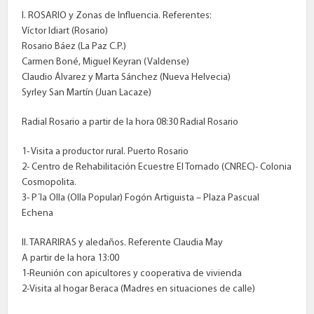
I. ROSARIO y Zonas de Influencia. Referentes:
Víctor Idiart (Rosario)
Rosario Báez (La Paz C.P.)
Carmen Boné, Miguel Keyran (Valdense)
Claudio Álvarez y Marta Sánchez (Nueva Helvecia)
Syrley San Martín (Juan Lacaze)
Radial Rosario a partir de la hora 08:30 Radial Rosario
1- Visita a productor rural. Puerto Rosario
2- Centro de Rehabilitación Ecuestre El Tornado (CNREC)- Colonia
Cosmopolita.
3- P´la Olla (Olla Popular) Fogón Artiguista – Plaza Pascual
Echena
II. TARARIRAS y aledaños. Referente Claudia May
A partir de la hora 13:00
1-Reunión con apicultores y cooperativa de vivienda
2-Visita al hogar Beraca (Madres en situaciones de calle)