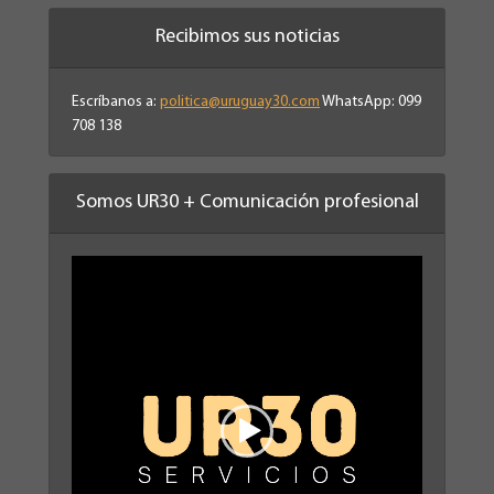
Recibimos sus noticias
Escríbanos a:
politica@uruguay30.com
WhatsApp: 099
708 138
Somos UR30 + Comunicación profesional
Reproductor
de
vídeo