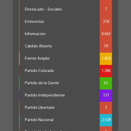
Destacado – Sociales
7
Entrevistas
318
Información
4.663
Cabildo Abierto
79
Frente Amplio
1.858
Partido Colorado
1.286
Partido de la Gente
63
Partido Independiente
137
Partido Libertario
3
Partido Nacional
2.328