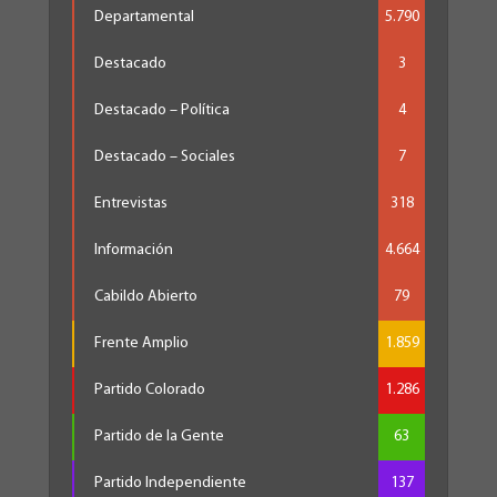
Departamental
5.790
Destacado
3
Destacado – Política
4
Destacado – Sociales
7
Entrevistas
318
Información
4.664
Cabildo Abierto
79
Frente Amplio
1.859
Partido Colorado
1.286
Partido de la Gente
63
Partido Independiente
137