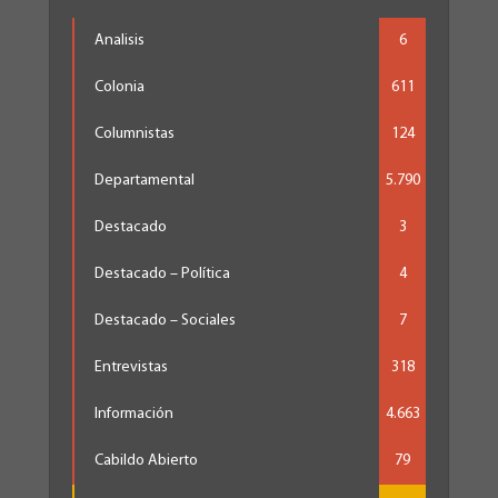
Analisis
6
Colonia
611
Columnistas
124
Departamental
5.790
Destacado
3
Destacado – Política
4
Destacado – Sociales
7
Entrevistas
318
Información
4.663
Cabildo Abierto
79