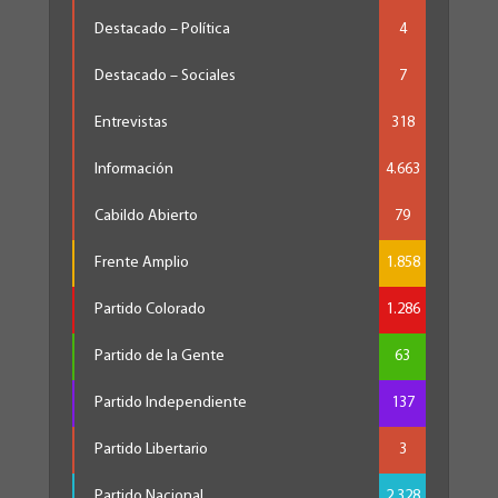
Destacado – Política
4
Destacado – Sociales
7
Entrevistas
318
Información
4.663
Cabildo Abierto
79
Frente Amplio
1.858
Partido Colorado
1.286
Partido de la Gente
63
Partido Independiente
137
Partido Libertario
3
Partido Nacional
2.328