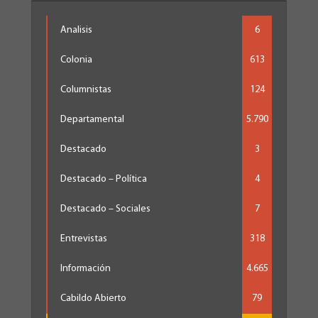
Analisis
6
Colonia
613
Columnistas
124
Departamental
5.790
Destacado
3
Destacado – Política
4
Destacado – Sociales
7
Entrevistas
318
Información
4.665
Cabildo Abierto
79